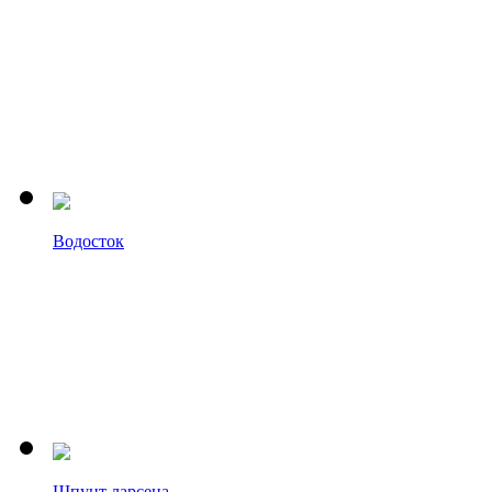
Водосток
Шпунт ларсена